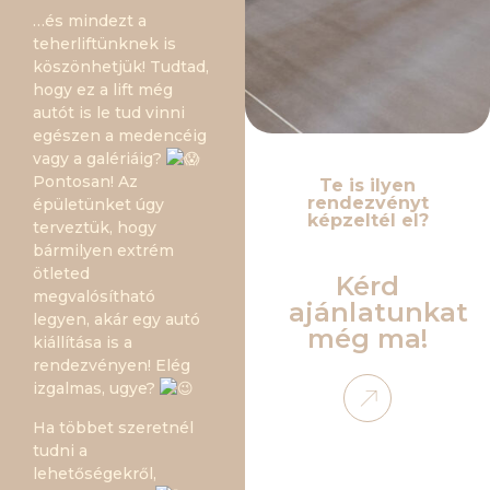
…és mindezt a
teherliftünknek is
köszönhetjük! Tudtad,
hogy ez a lift még
autót is le tud vinni
egészen a medencéig
vagy a galériáig?
Pontosan! Az
Te is ilyen
rendezvényt
épületünket úgy
képzeltél el?
terveztük, hogy
bármilyen extrém
ötleted
Kérd
megvalósítható
ajánlatunkat
legyen, akár egy autó
még ma!
kiállítása is a
rendezvényen! Elég
izgalmas, ugye?
Ha többet szeretnél
tudni a
lehetőségekről,