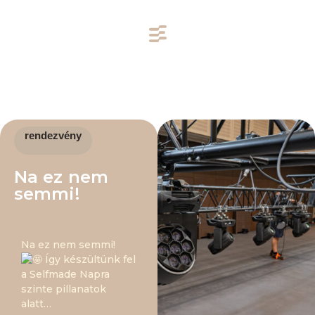
rendezvény
Na ez nem
semmi!
Na ez nem semmi!
Így készültünk fel
a Selfmade Napra
szinte pillanatok
alatt…