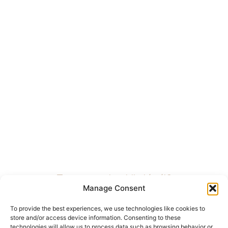
Tetszett, amit eddig láttál?
Manage Consent
Keress bennünket!
To provide the best experiences, we use technologies like cookies to
store and/or access device information. Consenting to these
technologies will allow us to process data such as browsing behavior or