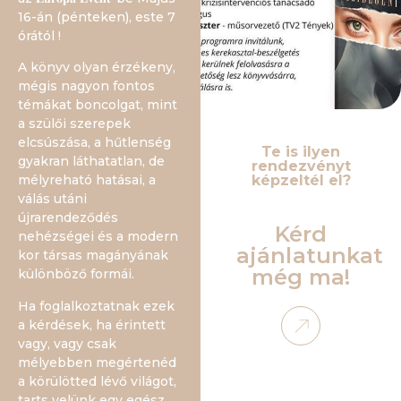
16-án (pénteken), este 7
órától !
A könyv olyan érzékeny,
mégis nagyon fontos
témákat boncolgat, mint
a szülői szerepek
elcsúszása, a hűtlenség
Te is ilyen
gyakran láthatatlan, de
rendezvényt
képzeltél el?
mélyreható hatásai, a
válás utáni
újrarendeződés
Kérd
nehézségei és a modern
ajánlatunkat
kor társas magányának
még ma!
különböző formái.
Ha foglalkoztatnak ezek
a kérdések, ha érintett
vagy, vagy csak
mélyebben megértenéd
a körülötted lévő világot,
tarts velünk egy egész