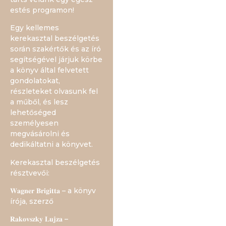
estés programon!
Egy kellemes
kerekasztal beszélgetés
során szakértők és az író
segítségével járjuk körbe
a könyv által felvetett
gondolatokat,
részleteket olvasunk fel
a műből, és lesz
lehetőséged
személyesen
megvásárolni és
dedikáltatni a könyvet.
Kerekasztal beszélgetés
résztvevői:
𝐖𝐚𝐠𝐧𝐞𝐫 𝐁𝐫𝐢𝐠𝐢𝐭𝐭𝐚 – a könyv
írója, szerző
𝐑𝐚𝐤𝐨𝐯𝐬𝐳𝐤𝐲 𝐋𝐮𝐣𝐳𝐚 –