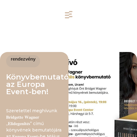
rendezvény
Könyvbemutató
az Europa
Event-ben!
Szeretettel meghívunk
𝐁𝐫𝐢𝐝𝐠𝐞𝐭𝐭𝐞 𝐖𝐚𝐠𝐧𝐞𝐫
„𝐄𝐥𝐢𝐝𝐞𝐠𝐞𝐧𝐢́𝐭𝐞́𝐬” című
könyvének bemutatójára
az 𝐄𝐮𝐫𝐨𝐩𝐚 𝐄𝐯𝐞𝐧𝐭-be Május