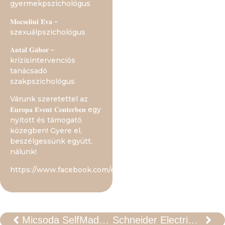
gyermekpszichológus
𝐌𝐨𝐜𝐬𝐞𝐥𝐢𝐧𝐢 𝐄́𝐯𝐚 –
szexuálpszichológus
𝐀𝐧𝐭𝐚𝐥 𝐆𝐚́𝐛𝐨𝐫 –
krízisintervenciós
tanácsadó
szakpszichológus
Várunk szeretettel az
𝐄𝐮𝐫𝐨𝐩𝐚 𝐄𝐯𝐞𝐧𝐭 𝐂𝐞𝐧𝐭𝐞𝐫𝐛𝐞𝐧 egy
nyitott és támogató
közegben! Gyere el,
beszélgessünk együtt,
nálunk!
https://www.facebook.com/events/1025470009010091
Micsoda SelfMade Nap volt ez!
Schneider Electric Innovation Day 2025