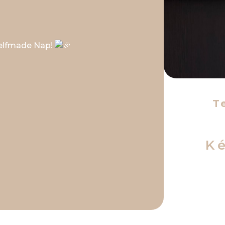
Selfmade Nap!
T
K