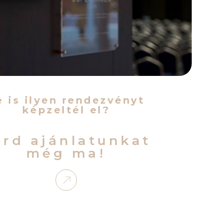
e is ilyen rendezvényt
képzeltél el?
érd ajánlatunkat
még ma!