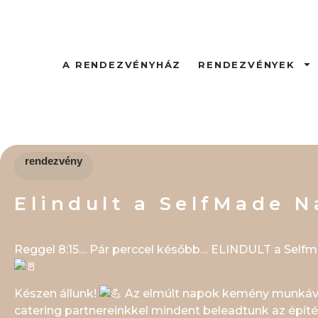
A RENDEZVÉNYHÁZ
RENDEZVÉNYEK
rendezvény
Elindult a SelfMade N
Reggel 8:15… Pár perccel később… ELINDULT a Self
Készen állunk!
Az elmúlt napok kemény munkával 
catering partnereinkkel mindent beleadtunk az épí