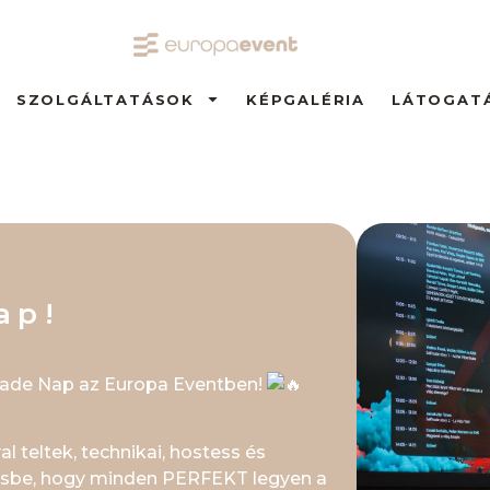
SZOLGÁLTATÁSOK
KÉPGALÉRIA
LÁTOGAT
ap!
made Nap az Europa Eventben!
teltek, technikai, hostess és
tésbe, hogy minden PERFEKT legyen a