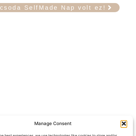
csoda SelfMade Nap volt ez!
Manage Consent
he best experiences, we use technologies like cookies to store and/or