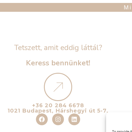
Mi
Tetszett, amit eddig láttál?
Keress bennünket!
+36 20 284 6678
1021 Budapest, Hárshegyi út 5-7.
To provide t