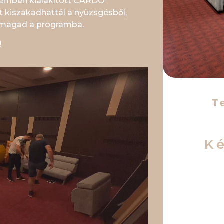
eremben kialakított CARDO
it kiszakadhattál a nyüzsgésből,
ed magad a programba.
!
T
K