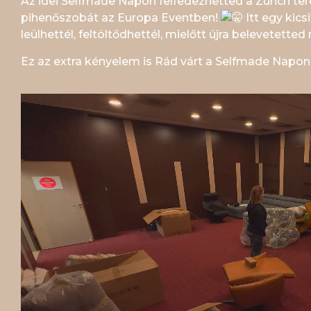
Az idei Selfmade Napon felfedezhetted a Zurich t
pihenőszobát az Europa Eventben!
Itt egy kics
leülhettél, feltöltődhettél, mielőtt újra belevetett
Ez az extra kényelem is Rád várt a Selfmade Napon