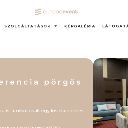
SZOLGÁLTATÁSOK
KÉPGALÉRIA
LÁTOGAT
erencia pörgős
a is, amikor csak egy kis csendre és