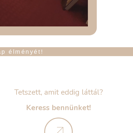
ap élményét!
Tetszett, amit eddig láttál?
Keress bennünket!