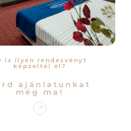
e is ilyen rendezvényt
képzeltél el?
érd ajánlatunkat
még ma!