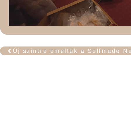
Új szintre emeltük a Selfmade N