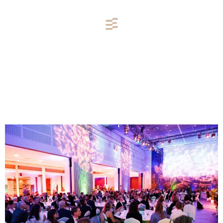
24. Országos
Környezetvédelmi Találkozó
és Díjátadó Gála