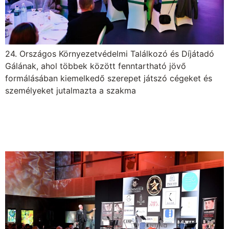
24. Országos Környezetvédelmi Találkozó és Díjátadó
Gálának, ahol többek között fenntartható jövő
formálásában kiemelkedő szerepet játszó cégeket és
személyeket jutalmazta a szakma
Együtt néztük az Oscar
Gálát