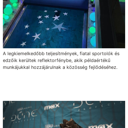
A legkiemelkedőbb teljesítmények, fiatal sportolók és
edzőik kerültek reflektorfénybe, akik példaértékű
munkájukkal hozzájárulnak a közösség fejlődéséhez.
Dűne est az Europa Event
Centerben