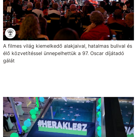
A filmes világ kiemelkedő alakjaival, hatalmas bulival és
élő közvetítéssel ünnepelhettük a 97. Oscar díjátadó
gálát
Héraklész Gála az Europa
Event-ben